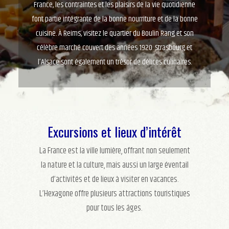
France, les contraintes et les plaisirs de la vie quotidienne
font partie intégrante de la bonne nourriture et de la bonne
cuisine. À Reims, visitez le quartier du Boulin Rang et son
célèbre marché couvert des années 1920. Strasbourg et
l’Alsace sont également un trésor de délices culinaires.
Excursions et lieux d’intérêt
La France est la ville lumière, offrant non seulement
la nature et la culture, mais aussi un large éventail
d’activités et de lieux à visiter en vacances.
L’Hexagone offre plusieurs attractions touristiques
pour tous les âges.