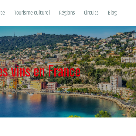
nte
Tourisme culturel
Régions
Circuits
Blog
es vins en France