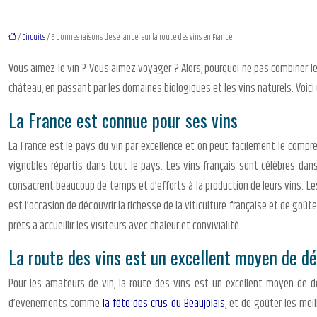
/
Circuits
/ 6 bonnes raisons de se lancer sur la route des vins en France
Vous aimez le vin ? Vous aimez voyager ? Alors, pourquoi ne pas combiner les 
château, en passant par les domaines biologiques et les vins naturels. Voici 
La France est connue pour ses vins
La France est le pays du vin par excellence et on peut facilement le compre
vignobles répartis dans tout le pays. Les vins français sont célèbres dans 
consacrent beaucoup de temps et d’efforts à la production de leurs vins. Les
est l’occasion de découvrir la richesse de la viticulture française et de goût
prêts à accueillir les visiteurs avec chaleur et convivialité.
La route des vins est un excellent moyen de dé
Pour les amateurs de vin, la route des vins est un excellent moyen de déc
d’événements comme
la fête des crus du Beaujolais
, et de goûter les mei