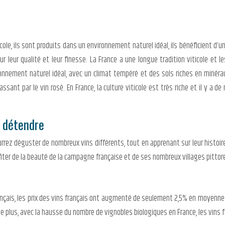
icole, ils sont produits dans un environnement naturel idéal, ils bénéficient d’un
r leur qualité et leur finesse. La France a une longue tradition viticole et l
ronnement naturel idéal, avec un climat tempéré et des sols riches en minérau
passant par le vin rosé. En France, la culture viticole est très riche et il y
e détendre
rrez déguster de nombreux vins différents, tout en apprenant sur leur histoire 
rofiter de la beauté de la campagne française et de ses nombreux villages pitto
rançais, les prix des vins français ont augmenté de seulement 2,5% en moyenne 
e plus, avec la hausse du nombre de vignobles biologiques en France, les vins 